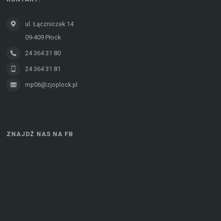
ul. Łączniczek 14
09-409 Płock
24 364 31 80
24 364 31 81
mp06@zjoplock.pl
ZNAJDŹ NAS NA FB