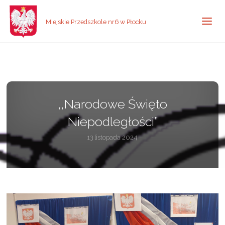
Miejskie Przedszkole nr6 w Płocku
,,Narodowe Święto
Niepodległości”
13 listopada 2024