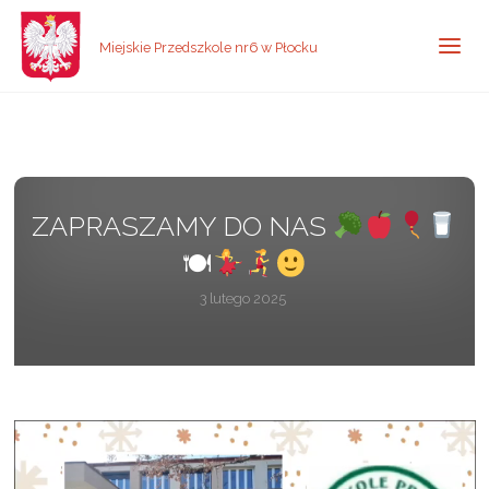
Miejskie Przedszkole nr6 w Płocku
ZAPRASZAMY DO NAS
🍽
3 lutego 2025