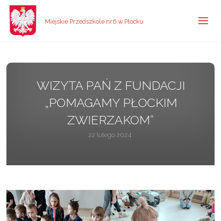
Miejskie Przedszkole nr6 w Płocku
WIZYTA PAŃ Z FUNDACJI
„POMAGAMY PŁOCKIM
ZWIERZAKOM”
22 lutego 2024