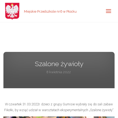
Miejskie Przedszkole nr6 w Płocku
Szalone żywioły
8 kwietnia 2022
W czwartek 31.03.2022r. dzieci z grupy Gumisie wybrały się do sali zabaw
Fikołki, by wziąć udział w warsztatach eksperymentalnych „Szalone żywioły”.