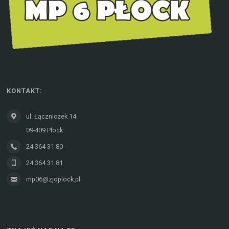
KONTAKT:
ul. Łączniczek 14
09-409 Płock
24 364 31 80
24 364 31 81
mp06@zjoplock.pl