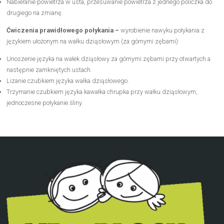
Nabieranie powietrza w usta, przesuwanie powietrza z jednego policzka do
drugiego na zmianę.
Ćwiczenia prawidłowego połykania –
wyrobienie nawyku połykania z
językiem ułożonym na wałku dziąsłowym (za górnymi zębami):
Unoszenie języka na wałek dziąsłowy za górnymi zębami przy otwartych a
następnie zamkniętych ustach.
Lizanie czubkiem języka wałka dziąsłowego.
Trzymanie czubkiem języka kawałka chrupka przy wałku dziąsłowym,
jednoczesne połykanie śliny.