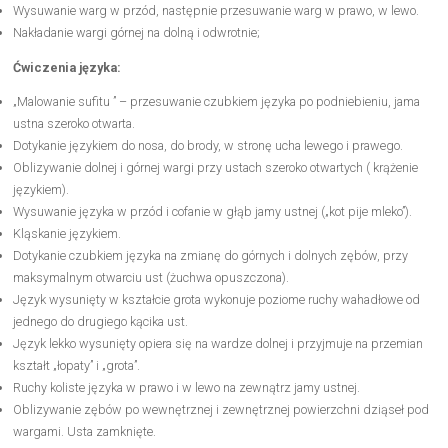
Wysuwanie warg w przód, następnie przesuwanie warg w prawo, w lewo.
Nakładanie wargi górnej na dolną i odwrotnie;
Ćwiczenia języka:
„Malowanie sufitu ” – przesuwanie czubkiem języka po podniebieniu, jama
ustna szeroko otwarta.
Dotykanie językiem do nosa, do brody, w stronę ucha lewego i prawego.
Oblizywanie dolnej i górnej wargi przy ustach szeroko otwartych ( krążenie
językiem).
Wysuwanie języka w przód i cofanie w głąb jamy ustnej („kot pije mleko”).
Kląskanie językiem.
Dotykanie czubkiem języka na zmianę do górnych i dolnych zębów, przy
maksymalnym otwarciu ust (żuchwa opuszczona).
Język wysunięty w kształcie grota wykonuje poziome ruchy wahadłowe od
jednego do drugiego kącika ust.
Język lekko wysunięty opiera się na wardze dolnej i przyjmuje na przemian
kształt „łopaty” i „grota”.
Ruchy koliste języka w prawo i w lewo na zewnątrz jamy ustnej.
Oblizywanie zębów po wewnętrznej i zewnętrznej powierzchni dziąseł pod
wargami. Usta zamknięte.