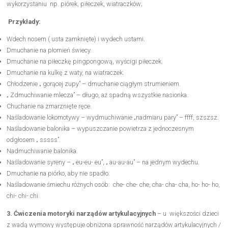
wykorzystaniu np. piórek, piłeczek, wiatraczków;
Przykłady:
Wdech nosem ( usta zamknięte) i wydech ustami.
Dmuchanie na płomień świecy.
Dmuchanie na piłeczkę pingpongową, wyścigi piłeczek.
Dmuchanie na kulkę z waty, na wiatraczek.
Chłodzenie „ gorącej zupy” – dmuchanie ciągłym strumieniem.
„ Zdmuchiwanie mlecza” – długo, aż spadną wszystkie nasionka.
Chuchanie na zmarznięte ręce.
Naśladowanie lokomotywy – wydmuchiwanie „nadmiaru pary” – ffff, szszsz.
Naśladowanie balonika – wypuszczanie powietrza z jednoczesnym
odgłosem „ sssss”.
Nadmuchiwanie balonika.
Naśladowanie syreny – „ eu-eu- eu”, „ au-au-au” – na jednym wydechu.
Dmuchanie na piórko, aby nie spadło.
Naśladowanie śmiechu różnych osób: che- che- che, cha- cha- cha, ho- ho- ho,
chi- chi- chi.
3. Ćwiczenia motoryki narządów artykulacyjnych
– u większości dzieci
z wadą wymowy występuje obniżona sprawność narządów artykulacyjnych /