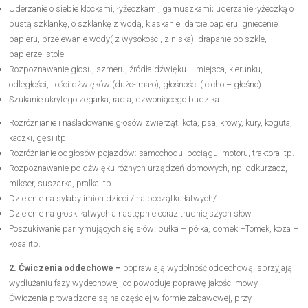
Uderzanie o siebie klockami, łyżeczkami, garnuszkami; uderzanie łyżeczką o
pustą szklankę, o szklankę z wodą, klaskanie, darcie papieru, gniecenie
papieru, przelewanie wody( z wysokości, z niska), drapanie po szkle,
papierze, stole.
Rozpoznawanie głosu, szmeru, źródła dźwięku – miejsca, kierunku,
odległości, ilości dźwięków (dużo- mało), głośności ( cicho – głośno).
Szukanie ukrytego zegarka, radia, dzwoniącego budzika.
Rozróżnianie i naśladowanie głosów zwierząt: kota, psa, krowy, kury, koguta,
kaczki, gęsi itp.
Rozróżnianie odgłosów pojazdów: samochodu, pociągu, motoru, traktora itp.
Rozpoznawanie po dźwięku różnych urządzeń domowych, np. odkurzacz,
mikser, suszarka, pralka itp.
Dzielenie na sylaby imion dzieci / na początku łatwych/.
Dzielenie na głoski łatwych a następnie coraz trudniejszych słów.
Poszukiwanie par rymujących się słów: bułka – półka, domek –Tomek, koza –
kosa itp.
2. Ćwiczenia oddechowe –
poprawiają wydolność oddechową, sprzyjają
wydłużaniu fazy wydechowej, co powoduje poprawę jakości mowy.
Ćwiczenia prowadzone są najczęściej w formie zabawowej, przy