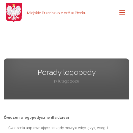
Miejskie Przedszkole nr6 w Płocku
Porady logopedy
17 lutego 2025
Ćwiczenia logopedyczne dla dzieci
Ćwiczenia usprawniające narządy mowy a więc język, wargi i