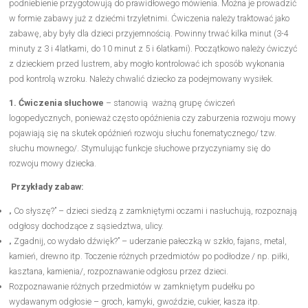
podniebienie przygotowują do prawidłowego mówienia. Można je prowadzić
w formie zabawy już z dziećmi trzyletnimi. Ćwiczenia należy traktować jako
zabawę, aby były dla dzieci przyjemnością. Powinny trwać kilka minut (3-4
minuty z 3 i 4latkami, do 10 minut z 5 i 6latkami). Początkowo należy ćwiczyć
z dzieckiem przed lustrem, aby mogło kontrolować ich sposób wykonania
pod kontrolą wzroku. Należy chwalić dziecko za podejmowany wysiłek.
1. Ćwiczenia słuchowe
– stanowią ważną grupę ćwiczeń
logopedycznych, ponieważ często opóźnienia czy zaburzenia rozwoju mowy
pojawiają się na skutek opóźnień rozwoju słuchu fonematycznego/ tzw.
słuchu mownego/. Stymulując funkcje słuchowe przyczyniamy się do
rozwoju mowy dziecka.
Przykłady zabaw:
„ Co słyszę?” – dzieci siedzą z zamkniętymi oczami i nasłuchują, rozpoznają
odgłosy dochodzące z sąsiedztwa, ulicy.
„ Zgadnij, co wydało dźwięk?” – uderzanie pałeczką w szkło, fajans, metal,
kamień, drewno itp. Toczenie różnych przedmiotów po podłodze / np. piłki,
kasztana, kamienia/, rozpoznawanie odgłosu przez dzieci.
Rozpoznawanie różnych przedmiotów w zamkniętym pudełku po
wydawanym odgłosie – groch, kamyki, gwoździe, cukier, kasza itp.