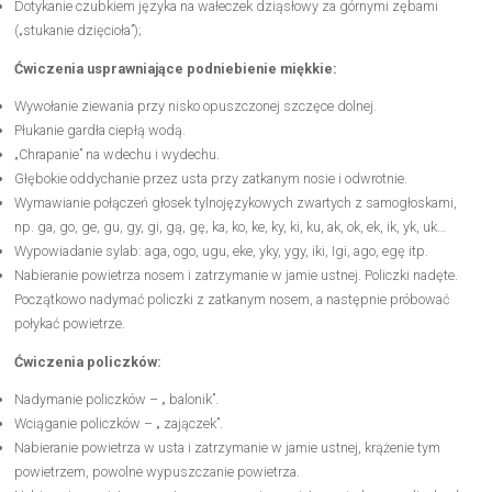
Dotykanie czubkiem języka na wałeczek dziąsłowy za górnymi zębami
(„stukanie dzięcioła”);
Ćwiczenia usprawniające podniebienie miękkie:
Wywołanie ziewania przy nisko opuszczonej szczęce dolnej.
Płukanie gardła ciepłą wodą.
„Chrapanie” na wdechu i wydechu.
Głębokie oddychanie przez usta przy zatkanym nosie i odwrotnie.
Wymawianie połączeń głosek tylnojęzykowych zwartych z samogłoskami,
np. ga, go, ge, gu, gy, gi, gą, gę, ka, ko, ke, ky, ki, ku, ak, ok, ek, ik, yk, uk…
Wypowiadanie sylab: aga, ogo, ugu, eke, yky, ygy, iki, Igi, ago, egę itp.
Nabieranie powietrza nosem i zatrzymanie w jamie ustnej. Policzki nadęte.
Początkowo nadymać policzki z zatkanym nosem, a następnie próbować
połykać powietrze.
Ćwiczenia policzków:
Nadymanie policzków – „ balonik”.
Wciąganie policzków – „ zajączek”.
Nabieranie powietrza w usta i zatrzymanie w jamie ustnej, krążenie tym
powietrzem, powolne wypuszczanie powietrza.