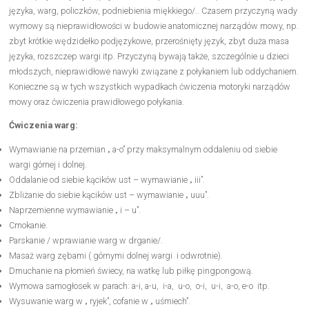
języka, warg, policzków, podniebienia miękkiego/.. Czasem przyczyną wady
wymowy są nieprawidłowości w budowie anatomicznej narządów mowy, np.
zbyt krótkie wędzidełko podjęzykowe, przerośnięty język, zbyt duża masa
języka, rozszczep wargi itp. Przyczyną bywają także, szczególnie u dzieci
młodszych, nieprawidłowe nawyki związane z połykaniem lub oddychaniem.
Konieczne są w tych wszystkich wypadkach ćwiczenia motoryki narządów
mowy oraz ćwiczenia prawidłowego połykania.
Ćwiczenia warg:
Wymawianie na przemian „ a-o” przy maksymalnym oddaleniu od siebie
wargi górnej i dolnej.
Oddalanie od siebie kącików ust – wymawianie „ iii”.
Zbliżanie do siebie kącików ust – wymawianie „ uuu”.
Naprzemienne wymawianie „ i – u”.
Cmokanie.
Parskanie / wprawianie warg w drganie/.
Masaż warg zębami ( górnymi dolnej wargi i odwrotnie).
Dmuchanie na płomień świecy, na watkę lub piłkę pingpongową.
Wymowa samogłosek w parach: a-i, a-u, i-a, u-o, o-i, u-i, a-o, e-o itp.
Wysuwanie warg w „ ryjek”, cofanie w „ uśmiech”.