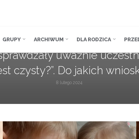
GRUPY
ARCHIWUM
DLA RODZICA
PRZE
 sprawdzały uważnie uczest
est czysty?”. Do jakich wniosk
8 lutego 2024