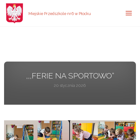
Miejskie Przedszkole nr6 w Płocku
,,,FERIE NA SPORTOWO”
20 stycznia 2026