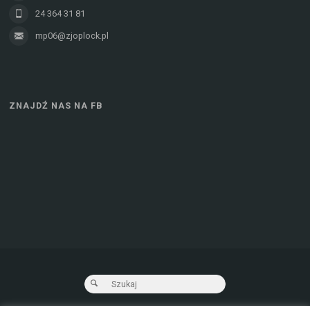
24 364 31 81
mp06@zjoplock.pl
ZNAJDŹ NAS NA FB
Wyszukaj:
Szukaj