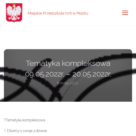
Miejskie Przedszkole nr6 w Płocku
Tematyka kompleksowa
09.05.2022r. – 20.05.2022r.
8 maja 2022
TTematyka kompleksowa
1.Dbamy o swoje zdrowie.